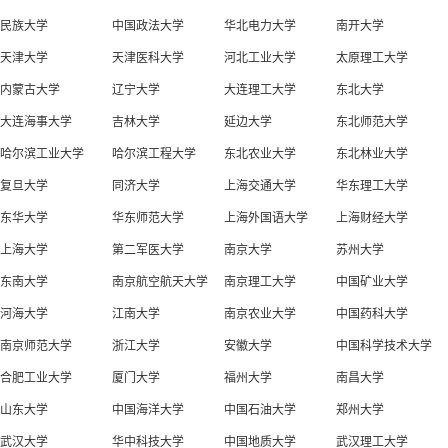
民族大学
中国政法大学
华北电力大学
南开大学
天津大学
天津医科大学
河北工业大学
太原理工大学
内蒙古大学
辽宁大学
大连理工大学
东北大学
大连海事大学
吉林大学
延边大学
东北师范大学
哈尔滨工业大学
哈尔滨工程大学
东北农业大学
东北林业大学
复旦大学
同济大学
上海交通大学
华东理工大学
东华大学
华东师范大学
上海外国语大学
上海财经大学
上海大学
第二军医大学
南京大学
苏州大学
东南大学
南京航空航天大学
南京理工大学
中国矿业大学
河海大学
江南大学
南京农业大学
中国药科大学
南京师范大学
浙江大学
安徽大学
中国科学技术大学
合肥工业大学
厦门大学
福州大学
南昌大学
山东大学
中国海洋大学
中国石油大学
郑州大学
武汉大学
华中科技大学
中国地质大学
武汉理工大学